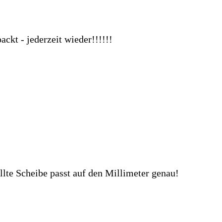
ll man mehr! DANKE
jetzt gab es keine Beanstandungen. Ich [...]
 jetzt gab es keine Beanstandungen. Ich würde hier wieder bestellen 
 erforderlichen Informationen. Gutes [...]