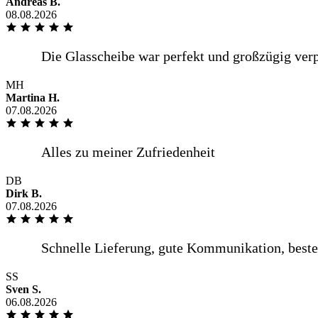
Andreas B.
08.08.2026
Sehr gute Qualität, tolle Logistik und fairer Preis. Was wi
MH
Ich habe schon mehrmals hier eine Glasplatte bestellt und bis 
Martina H.
07.08.2026
mehr anzeigen
Ich habe schon mehrmals hier eine Glasplatte bestellt und bis
DB
Dirk B.
07.08.2026
weniger anzeigen
SS
Übersichtlicher und gut verständlicher Bestellvorgang mit den
Sven S.
06.08.2026