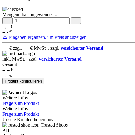
Mengenrabatt angewendet: -
--,--
€
--,-
€
Eingaben ergänzen, um Preis anzuzeigen
Die Glasscheibe war perfekt und großzügig verpackt - jederzei
--,-
€ zzgl.
--,-
€ MwSt. , zzgl.
versicherter Versand
inkl. MwSt. , zzgl.
versicherter Versand
Gesamt
--,--
€
--,-
€
Alles zu meiner Zufriedenheit
Produkt konfigurieren
Weitere Infos
Frage zum Produkt
Weitere Infos
Schnelle Lieferung, gute Kommunikation, bestellte Scheibe p
Frage zum Produkt
Unsere Kunden lieben uns
Trusted Shops
AB