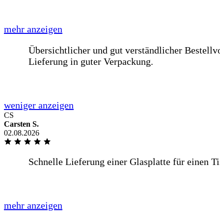
Liebes BE-GLASS-Team,meine Scheibe in der Wohnzimmer zer
aufmerksam geworden. Ich war irgendwie noch am überlegen, 
es im Vergleich zur selbstkonfigurierten Glasscheibe von Euc
weniger anzeigen
Alles sehr gut abgelaufen, Bis auf die Verpackung der Gläser. 
CS
Carsten S.
02.08.2026
mehr anzeigen
Alles sehr gut abgelaufen, Bis auf die Verpackung der Gläser.
weniger anzeigen