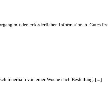
brach und auf der Suche nach einem passenden Ersatz bin ich bei 
ob es Plexiglas vom Baumarkt sein sollte, allerdings bin ich davo
h viel zu teuer war.Ich habe mich auf Eurer Website richtig wo
Es war keinerlei Folie auf den Glasplatten, [...]
 Es war keinerlei Folie auf den Glasplatten, und dies fand ich ein bi