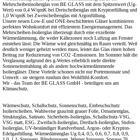
Mehrscheibenisolierglas von BE GLASS mit dem Spitzenwert (Ug-
Wert) von 0,4 W/qmK bei Dreischeibenglas mit Kryptonfüllung und
1,0 W/qmK bei Zweischeibenglas mit Argonfüllung.
Unsere neuen Low-E und ONE-beschichteten Gläser kombinieren
perfekten Wohnkomfort mit effizientem Energiemanagement. Das
Mehrscheiben-Isolierglas überzeugt durch eine exzellente
Wärmedämmung, die weder Kältezonen noch Luftzug am Fenster
entstehen lässt: Die Wärme wird gleichmäßig im Raum verteilt. Weil
deutlich weniger geheizt werden muss, leistet das Glas einen hohen
Beitrag zur Reduzierung von CO2 -Emissionen. Im Sommer hält die
Verglasung aufgrund des g-Wertes erheblich mehr direkte
Sonneneinstrahlung ab als andere hochwärmedämmende
Isoliergläser. Diese Vorteile schonen nicht nur Portemonnaie und
Umwelt - sie steigern rundum den Wohlfühl-Komfort.
Wir - das Team der BE GLASS GmbH - beteiligen uns am
Klimaschutz.
Wärmeschutz, Schallschutz, Sonnenschutz, Einbruchschutz
Isolierscheiben. Wahlweise grau/mit grauer Folie, Ornamentglas,
Strukturglas, Satinato. Sicherheits-Isolierglas, Schallschutz-VSG,
VSG matt, ESG. Zweifach-Isolierglas, Dreifach-Isolierglas, Stufen-
Isolierglas, UV-beständiger Randverbund, Argon- oder Krypton-
Edelgasfüllung. Wärmedämmglas Ug 0,4, 0,5, 0,6, 0,7, 0,8, 0,9,
1,0, 1,1. Sprossen, Blindsprossen, Wiener Sprossen, Sprosse 76