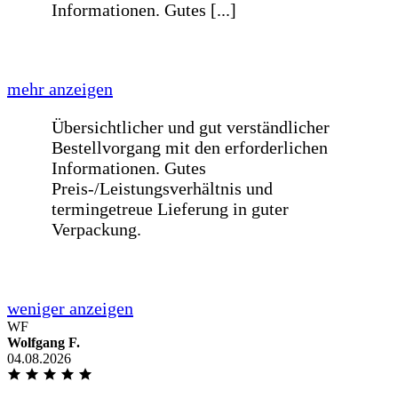
Liebes BE-GLASS-Team,meine Scheibe
in der Wohnzimmer zerbrach und auf
der Suche nach einem passenden [...]
mehr anzeigen
Liebes BE-GLASS-Team,meine Scheibe
in der Wohnzimmer zerbrach und auf
der Suche nach einem passenden Ersatz
bin ich bei Google auf euch aufmerksam
geworden. Ich war irgendwie noch am
überlegen, ob es Plexiglas vom
Baumarkt sein sollte, allerdings bin ich
davon abgekommen, weil es im
Vergleich zur selbstkonfigurierten
Glasscheibe von Euch viel zu teuer
WF
war.Ich habe mich auf Eurer Website
Wolfgang F.
richtig wo
04.08.2026