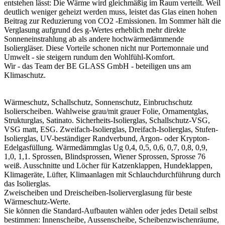
entstehen lässt: Die Wärme wird gleichmäßig im Raum verteilt. Weil
deutlich weniger geheizt werden muss, leistet das Glas einen hohen
Beitrag zur Reduzierung von CO2 -Emissionen. Im Sommer hält die
Verglasung aufgrund des g-Wertes erheblich mehr direkte
Sonneneinstrahlung ab als andere hochwärmedämmende
Isoliergläser. Diese Vorteile schonen nicht nur Portemonnaie und
Umwelt - sie steigern rundum den Wohlfühl-Komfort.
Wir - das Team der BE GLASS GmbH - beteiligen uns am
Klimaschutz.
Wärmeschutz, Schallschutz, Sonnenschutz, Einbruchschutz
Isolierscheiben. Wahlweise grau/mit grauer Folie, Ornamentglas,
Die Glasscheibe war perfekt und
Strukturglas, Satinato. Sicherheits-Isolierglas, Schallschutz-VSG,
großzügig verpackt - jederzeit
VSG matt, ESG. Zweifach-Isolierglas, Dreifach-Isolierglas, Stufen-
wieder!!!!!!
Isolierglas, UV-beständiger Randverbund, Argon- oder Krypton-
Edelgasfüllung. Wärmedämmglas Ug 0,4, 0,5, 0,6, 0,7, 0,8, 0,9,
1,0, 1,1. Sprossen, Blindsprossen, Wiener Sprossen, Sprosse 76
weiß. Ausschnitte und Löcher für Katzenklappen, Hundeklappen,
Klimageräte, Lüfter, Klimaanlagen mit Schlauchdurchführung durch
das Isolierglas.
Alles zu meiner Zufriedenheit
Zweischeiben und Dreischeiben-Isolierverglasung für beste
Wärmeschutz-Werte.
Sie können die Standard-Aufbauten wählen oder jedes Detail selbst
bestimmen: Innenscheibe, Aussenscheibe, Scheibenzwischenräume,