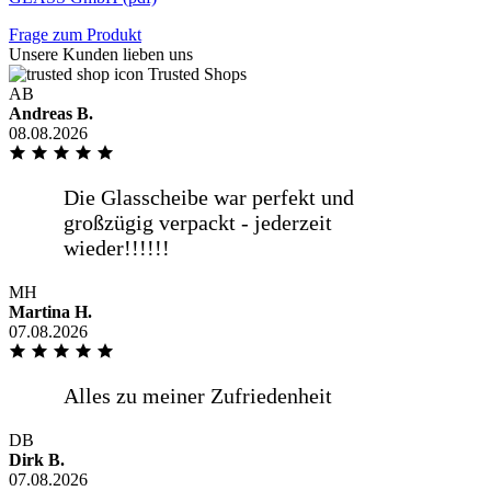
Ich habe schon mehrmals hier eine
Frage zum Produkt
Glasplatte bestellt und bis jetzt gab es
Unsere Kunden lieben uns
keine Beanstandungen. Ich würde hier
Trusted Shops
wieder bestellen wollen.
AB
Andreas B.
08.08.2026
weniger anzeigen
Übersichtlicher und gut verständlicher
Bestellvorgang mit den erforderlichen
MH
Informationen. Gutes [...]
Martina H.
07.08.2026
mehr anzeigen
Übersichtlicher und gut verständlicher
Bestellvorgang mit den erforderlichen
DB
Dirk B.
Informationen. Gutes
07.08.2026
Preis-/Leistungsverhältnis und