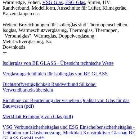
Warm edge, Folien,
VSG Glas
,
ESG Glas
, Stufen, UV-
Randverbund, Modellform, Ausschnitte für Lüfter, Klimageräte,
Schnelle Lieferung, gute
Katzenklappen etc.
Kommunikation, bestellte Scheibe passt
auf den Millimeter genau!
Weitere Bezeichnungen für Isolierglas sind Thermopenscheiben,
Isoglas, Wärmeschutzverglasung, Thermoglas, Thermopen,
"Verbundglas", Wärmeglas, Doppelverglasung,
Mehrfachverglasung, Iso.
Downloads
Sehr gute Qualität, tolle Logistik und
fairer Preis. Was will man mehr!
Isolierglas von BE GLASS - Übersicht technische Werte
DANKE
Verglasungsrichtlinien für Isolierglas von BE GLASS
Dichtstoffverträglichkeit Randverbund Silikone:
Verwendbarkeitsübersicht
Richtlinie zur Beurteilung der visuellen Qualität von Glas für das
Ich habe schon mehrmals hier eine
Bauwesen (pdf)
Glasplatte bestellt und bis jetzt gab es
keine Beanstandungen. Ich [...]
Merkblatt Reinigung von Glas (pdf)
VSG Verbundsicherheitsglas und ESG Einscheibensicherheitsglas -
Leitfaden zur Glasbemessung. Merkblatt Konstruktiver Glasbau BE
mehr anzeigen
GLASS GmbH (pdf)