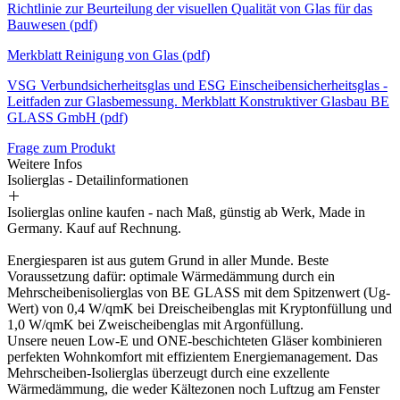
Richtlinie zur Beurteilung der visuellen Qualität von Glas für das
Bauwesen (pdf)
Merkblatt Reinigung von Glas (pdf)
VSG Verbundsicherheitsglas und ESG Einscheibensicherheitsglas -
Leitfaden zur Glasbemessung. Merkblatt Konstruktiver Glasbau BE
GLASS GmbH (pdf)
Frage zum Produkt
Weitere Infos
Isolierglas - Detailinformationen
Isolierglas online kaufen - nach Maß, günstig ab Werk, Made in
Germany. Kauf auf Rechnung.
Energiesparen ist aus gutem Grund in aller Munde. Beste
Voraussetzung dafür: optimale Wärmedämmung durch ein
Mehrscheibenisolierglas von BE GLASS mit dem Spitzenwert (Ug-
Wert) von 0,4 W/qmK bei Dreischeibenglas mit Kryptonfüllung und
1,0 W/qmK bei Zweischeibenglas mit Argonfüllung.
Unsere neuen Low-E und ONE-beschichteten Gläser kombinieren
perfekten Wohnkomfort mit effizientem Energiemanagement. Das
Mehrscheiben-Isolierglas überzeugt durch eine exzellente
Wärmedämmung, die weder Kältezonen noch Luftzug am Fenster