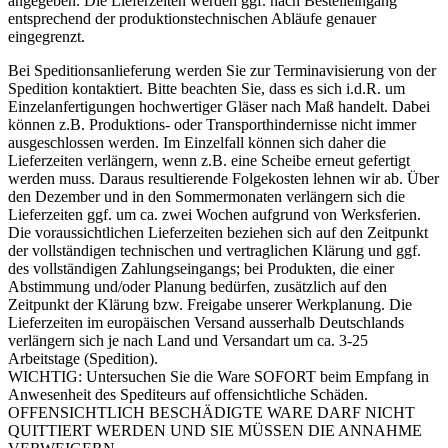
angegeben. Die Lieferzeiten werden ggf. nach Bestelleingang
entsprechend der produktionstechnischen Abläufe genauer
eingegrenzt.
Bei Speditionsanlieferung werden Sie zur Terminavisierung von der
Spedition kontaktiert. Bitte beachten Sie, dass es sich i.d.R. um
Einzelanfertigungen hochwertiger Gläser nach Maß handelt. Dabei
können z.B. Produktions- oder Transporthindernisse nicht immer
ausgeschlossen werden. Im Einzelfall können sich daher die
Lieferzeiten verlängern, wenn z.B. eine Scheibe erneut gefertigt
werden muss. Daraus resultierende Folgekosten lehnen wir ab. Über
den Dezember und in den Sommermonaten verlängern sich die
Lieferzeiten ggf. um ca. zwei Wochen aufgrund von Werksferien.
Die voraussichtlichen Lieferzeiten beziehen sich auf den Zeitpunkt
der vollständigen technischen und vertraglichen Klärung und ggf.
des vollständigen Zahlungseingangs; bei Produkten, die einer
Abstimmung und/oder Planung bedürfen, zusätzlich auf den
Zeitpunkt der Klärung bzw. Freigabe unserer Werkplanung. Die
Lieferzeiten im europäischen Versand ausserhalb Deutschlands
verlängern sich je nach Land und Versandart um ca. 3-25
Arbeitstage (Spedition).
WICHTIG: Untersuchen Sie die Ware SOFORT beim Empfang in
Anwesenheit des Spediteurs auf offensichtliche Schäden.
OFFENSICHTLICH BESCHÄDIGTE WARE DARF NICHT
QUITTIERT WERDEN UND SIE MÜSSEN DIE ANNAHME