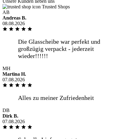
Unsere Kunden lieben uns
DANKE
Trusted Shops
AB
Andreas B.
08.08.2026
Ich habe schon mehrmals hier eine
Glasplatte bestellt und bis jetzt gab es
keine Beanstandungen. Ich [...]
mehr anzeigen
MH
Martina H.
Ich habe schon mehrmals hier eine
07.08.2026
Glasplatte bestellt und bis jetzt gab es
keine Beanstandungen. Ich würde hier
wieder bestellen wollen.
DB
Dirk B.
weniger anzeigen
07.08.2026