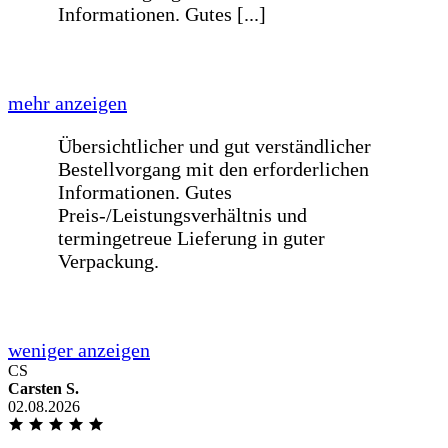
der Suche nach einem passenden Ersatz
bin ich bei Google auf euch aufmerksam
geworden. Ich war irgendwie noch am
überlegen, ob es Plexiglas vom
Baumarkt sein sollte, allerdings bin ich
davon abgekommen, weil es im
Vergleich zur selbstkonfigurierten
Glasscheibe von Euch viel zu teuer
war.Ich habe mich auf Eurer Website
richtig wo
weniger anzeigen
Alles sehr gut abgelaufen, Bis auf die
Verpackung der Gläser. Es war keinerlei
CS
Folie auf den Glasplatten, [...]
Carsten S.
02.08.2026