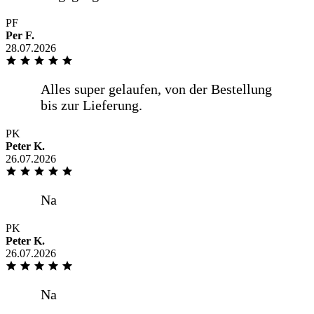
Super Ware, Preis-Leistung ordentlich,
Versand deutlich schneller als
PF
ursprünglich angegeben. Vielen Dank!
Per F.
28.07.2026
.
PK
Peter K.
26.07.2026
Pünktlich wie vereinbart Hilfsbereiter
Fahrer
PK
Peter K.
26.07.2026
Unkompliziert, gute Qualität, schnelle
Lieferung