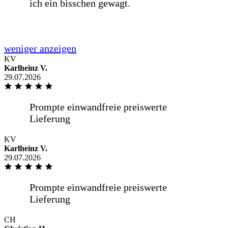
Kompetent freundlich
KV
Von der Bestellung bis zur Lieferung,
Karlheinz V.
war alles Wunderbar. Gerne wieder...
29.07.2026
Alles bestens, gerne wieder.
KV
Karlheinz V.
29.07.2026
Sehr zügige Lieferung, Sehr gute
Fensterscheiben bereits seit 6 Jahren im
Gebrauch. Sehr gute Kommunikation
CH