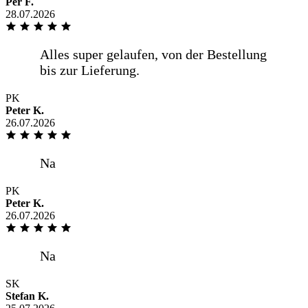
Per F.
28.07.2026
Saubere Arbeit, hervorragende Qualität
und gute -online Beratung Sehr zu
empfehlen
PK
Peter K.
26.07.2026
Super Ware, Preis-Leistung ordentlich,
Versand deutlich schneller als
ursprünglich angegeben. Vielen Dank!
PK
Peter K.
26.07.2026
.
SK
Stefan K.