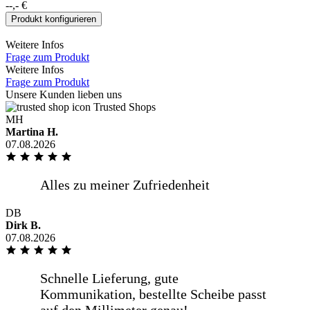
--,-
€
Produkt konfigurieren
Schnelle Lieferung, gute
Weitere Infos
Kommunikation, bestellte Scheibe passt
Frage zum Produkt
auf den Millimeter genau!
Weitere Infos
Frage zum Produkt
Unsere Kunden lieben uns
Trusted Shops
MH
Martina H.
Sehr gute Qualität, tolle Logistik und
07.08.2026
fairer Preis. Was will man mehr!
DANKE
DB
Dirk B.
Ich habe schon mehrmals hier eine
07.08.2026
Glasplatte bestellt und bis jetzt gab es
keine Beanstandungen. Ich [...]