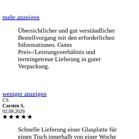
Liebes BE-GLASS-Team,meine Scheibe
in der Wohnzimmer zerbrach und auf
der Suche nach einem passenden [...]
mehr anzeigen
Liebes BE-GLASS-Team,meine Scheibe
in der Wohnzimmer zerbrach und auf
der Suche nach einem passenden Ersatz
bin ich bei Google auf euch aufmerksam
geworden. Ich war irgendwie noch am
überlegen, ob es Plexiglas vom
Baumarkt sein sollte, allerdings bin ich
CS
davon abgekommen, weil es im
Carsten S.
Vergleich zur selbstkonfigurierten
02.08.2026
Glasscheibe von Euch viel zu teuer
war.Ich habe mich auf Eurer Website
richtig wo