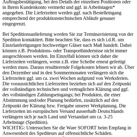
Auftragsbestätigung, bei den Details der einzelnen Positionen oder
in Ihrem Kundenkonto vermerkt und ggf. in Arbeitstagen*
angegeben. Die Lieferzeiten werden ggf. nach Bestelleingang
entsprechend der produktionstechnischen Abläufe genauer
eingegrenzt.
Bei Speditionsanlieferung werden Sie zur Terminavisierung von der
Spedition kontaktiert. Bitte beachten Sie, dass es sich i.d.R. um
Einzelanfertigungen hochwertiger Gläser nach Maß handelt. Dabei
können z.B. Produktions- oder Transporthindernisse nicht immer
ausgeschlossen werden. Im Einzelfall können sich daher die
Lieferzeiten verlängern, wenn z.B. eine Scheibe erneut gefertigt
werden muss. Daraus resultierende Folgekosten lehnen wir ab. Über
den Dezember und in den Sommermonaten verlängern sich die
Lieferzeiten ggf. um ca. zwei Wochen aufgrund von Werksferien.
Die voraussichtlichen Lieferzeiten beziehen sich auf den Zeitpunkt
der vollständigen technischen und vertraglichen Klärung und ggf.
des vollständigen Zahlungseingangs; bei Produkten, die einer
Abstimmung und/oder Planung bedürfen, zusätzlich auf den
Zeitpunkt der Klärung bzw. Freigabe unserer Werkplanung. Die
Lieferzeiten im europäischen Versand ausserhalb Deutschlands
verlängern sich je nach Land und Versandart um ca. 3-25
Arbeitstage (Spedition).
WICHTIG: Untersuchen Sie die Ware SOFORT beim Empfang in
Anwesenheit des Spediteurs auf offensichtliche Schäden.