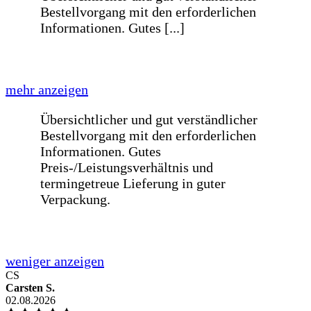
Liebes BE-GLASS-Team,meine Scheibe
in der Wohnzimmer zerbrach und auf
der Suche nach einem passenden [...]
mehr anzeigen
Liebes BE-GLASS-Team,meine Scheibe
in der Wohnzimmer zerbrach und auf
der Suche nach einem passenden Ersatz
bin ich bei Google auf euch aufmerksam
geworden. Ich war irgendwie noch am
überlegen, ob es Plexiglas vom
Baumarkt sein sollte, allerdings bin ich
davon abgekommen, weil es im
Vergleich zur selbstkonfigurierten
Glasscheibe von Euch viel zu teuer
war.Ich habe mich auf Eurer Website
richtig wo
CS
Carsten S.
02.08.2026