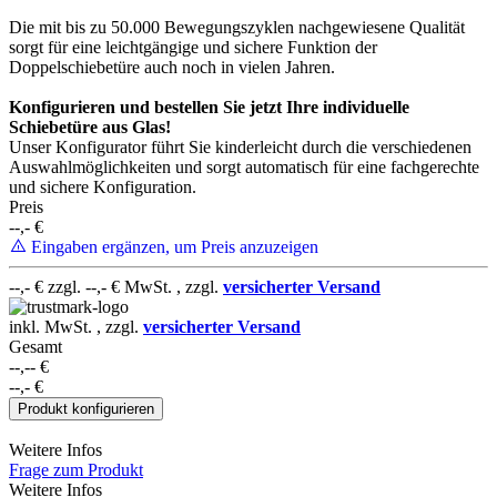
Die mit bis zu 50.000 Bewegungszyklen nachgewiesene Qualität
sorgt für eine leichtgängige und sichere Funktion der
Doppelschiebetüre auch noch in vielen Jahren.
Konfigurieren und bestellen Sie jetzt Ihre individuelle
Schiebetüre aus Glas!
Unser Konfigurator führt Sie kinderleicht durch die verschiedenen
Auswahlmöglichkeiten und sorgt automatisch für eine fachgerechte
und sichere Konfiguration.
Preis
--,-
€
Die Glasscheibe war perfekt und
Eingaben ergänzen, um Preis anzuzeigen
großzügig verpackt - jederzeit
wieder!!!!!!
--,-
€ zzgl.
--,-
€ MwSt. , zzgl.
versicherter Versand
inkl. MwSt. , zzgl.
versicherter Versand
Gesamt
--,--
€
--,-
€
Alles zu meiner Zufriedenheit
Produkt konfigurieren
Weitere Infos
Frage zum Produkt
Weitere Infos