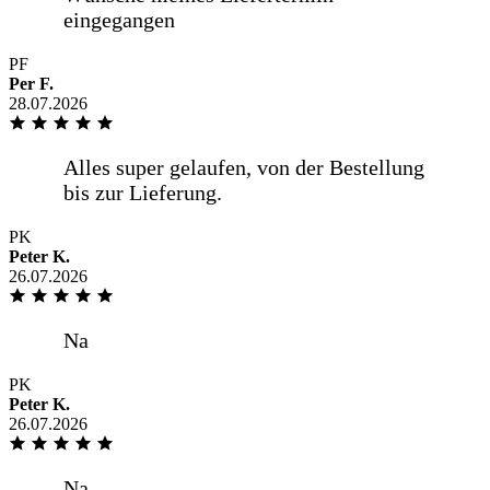
Saubere Arbeit, hervorragende Qualität
PF
Per F.
und gute -online Beratung Sehr zu
28.07.2026
empfehlen
Super Ware, Preis-Leistung ordentlich,
PK
Versand deutlich schneller als
Peter K.
ursprünglich angegeben. Vielen Dank!
26.07.2026
.
PK
Peter K.
26.07.2026