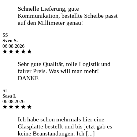
Ich habe schon mehrmals hier eine
Glasplatte bestellt und bis jetzt gab es
keine Beanstandungen. Ich würde hier
wieder bestellen wollen.
SS
Sven S.
weniger anzeigen
06.08.2026
Übersichtlicher und gut verständlicher
Bestellvorgang mit den erforderlichen
Informationen. Gutes [...]
SI
Sasa I.
06.08.2026
mehr anzeigen
Übersichtlicher und gut verständlicher
Bestellvorgang mit den erforderlichen
Informationen. Gutes
Preis-/Leistungsverhältnis und
termingetreue Lieferung in guter