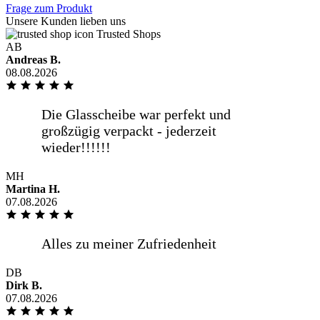
Frage zum Produkt
Schnelle Lieferung, gute
Unsere Kunden lieben uns
Kommunikation, bestellte Scheibe passt
Trusted Shops
auf den Millimeter genau!
AB
Andreas B.
08.08.2026
Sehr gute Qualität, tolle Logistik und
fairer Preis. Was will man mehr!
DANKE
MH
Martina H.
07.08.2026
Ich habe schon mehrmals hier eine
Glasplatte bestellt und bis jetzt gab es
keine Beanstandungen. Ich [...]
DB
Dirk B.
07.08.2026
mehr anzeigen