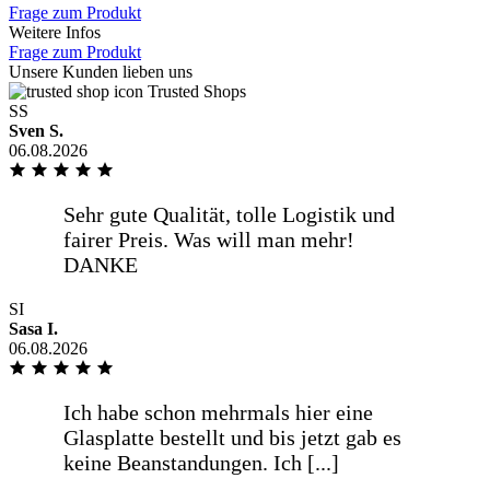
Frage zum Produkt
Weitere Infos
Ich habe schon mehrmals hier eine
Frage zum Produkt
Glasplatte bestellt und bis jetzt gab es
Unsere Kunden lieben uns
keine Beanstandungen. Ich [...]
Trusted Shops
SS
Sven S.
06.08.2026
mehr anzeigen
Ich habe schon mehrmals hier eine
Glasplatte bestellt und bis jetzt gab es
keine Beanstandungen. Ich würde hier
wieder bestellen wollen.
SI
Sasa I.
weniger anzeigen
06.08.2026
Übersichtlicher und gut verständlicher
Bestellvorgang mit den erforderlichen
Informationen. Gutes [...]