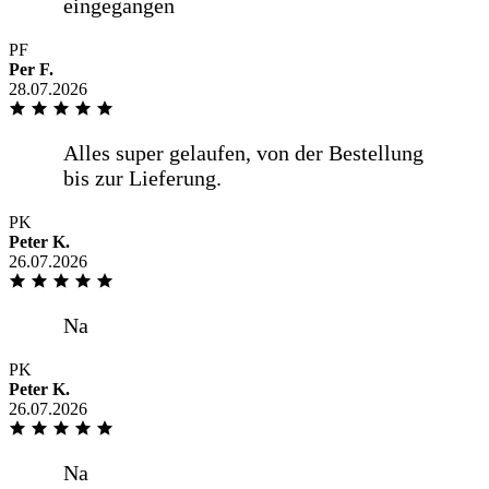
PF
Per F.
28.07.2026
Spiegel nach Maß bestellt, hat auf den
mm gepasst, Lieferung über eigenen
Fahrer, sehr freundlich
PK
Peter K.
Saubere Arbeit, hervorragende Qualität
26.07.2026
und gute -online Beratung Sehr zu
empfehlen
PK
Peter K.
Super Ware, Preis-Leistung ordentlich,
26.07.2026
Versand deutlich schneller als
ursprünglich angegeben. Vielen Dank!