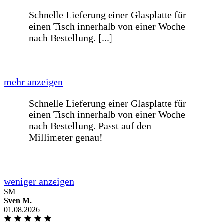
Baumarkt sein sollte, allerdings bin ich
davon abgekommen, weil es im
Vergleich zur selbstkonfigurierten
Glasscheibe von Euch viel zu teuer
war.Ich habe mich auf Eurer Website
richtig wo
weniger anzeigen
Alles sehr gut abgelaufen, Bis auf die
Verpackung der Gläser. Es war keinerlei
Folie auf den Glasplatten, [...]
mehr anzeigen
SM
Sven M.
Alles sehr gut abgelaufen, Bis auf die
01.08.2026
Verpackung der Gläser. Es war keinerlei
Folie auf den Glasplatten, und dies fand