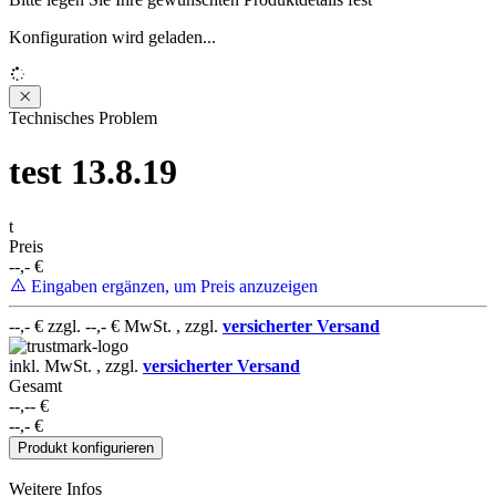
Konfiguration wird geladen...
Loading...
Technisches Problem
test 13.8.19
t
Preis
--,-
€
Eingaben ergänzen, um Preis anzuzeigen
--,-
€ zzgl.
--,-
€ MwSt. , zzgl.
versicherter Versand
inkl. MwSt. , zzgl.
versicherter Versand
Sehr gute Qualität, tolle Logistik und
Gesamt
fairer Preis. Was will man mehr!
--,--
€
DANKE
--,-
€
Produkt konfigurieren
Weitere Infos