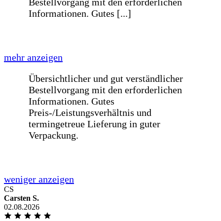
einen Tisch innerhalb von einer Woche
nach Bestellung. Passt auf den
Millimeter genau!
weniger anzeigen
Liebes BE-GLASS-Team,meine Scheibe
in der Wohnzimmer zerbrach und auf
der Suche nach einem passenden [...]
mehr anzeigen
Liebes BE-GLASS-Team,meine Scheibe
in der Wohnzimmer zerbrach und auf
CS
der Suche nach einem passenden Ersatz
Carsten S.
bin ich bei Google auf euch aufmerksam
02.08.2026
geworden. Ich war irgendwie noch am
überlegen, ob es Plexiglas vom