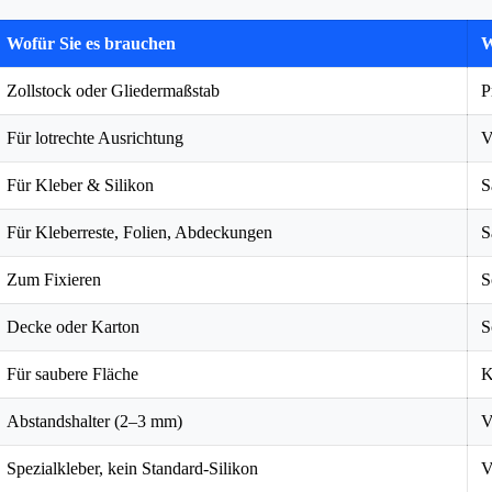
Wofür Sie es brauchen
W
Zollstock oder Gliedermaßstab
P
Für lotrechte Ausrichtung
V
Für Kleber & Silikon
S
Für Kleberreste, Folien, Abdeckungen
S
Zum Fixieren
S
Decke oder Karton
S
Für saubere Fläche
K
Abstandshalter (2–3 mm)
V
Spezialkleber, kein Standard-Silikon
V