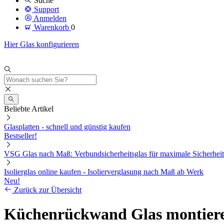
Suche
Support
Anmelden
Warenkorb
0
Hier Glas konfigurieren
Beliebte Artikel
Glasplatten - schnell und günstig kaufen
Bestseller!
VSG Glas nach Maß: Verbundsicherheitsglas für maximale Sicherheit
Isolierglas online kaufen - Isolierverglasung nach Maß ab Werk
Neu!
Zurück zur Übersicht
Küchenrückwand Glas montieren