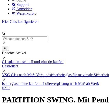
Suche
Support
Anmelden
Warenkorb
0
Hier Glas konfigurieren
Beliebte Artikel
Glasplatten - schnell und günstig kaufen
Bestseller!
VSG Glas nach Maß: Verbundsicherheitsglas für maximale Sicherheit
Isolierglas online kaufen - Isolierverglasung nach Maß ab Werk
Neu!
PARTITION SWING. Mit Pende