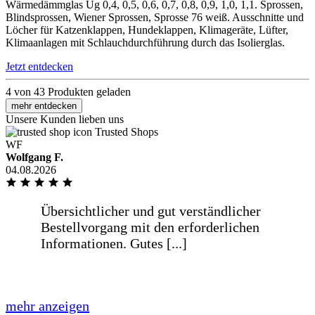
Wärmedämmglas Ug 0,4, 0,5, 0,6, 0,7, 0,8, 0,9, 1,0, 1,1. Sprossen,
Alles sehr gut abgelaufen, Bis auf die
Blindsprossen, Wiener Sprossen, Sprosse 76 weiß. Ausschnitte und
Verpackung der Gläser. Es war keinerlei
Löcher für Katzenklappen, Hundeklappen, Klimageräte, Lüfter,
Folie auf den Glasplatten, [...]
Klimaanlagen mit Schlauchdurchführung durch das Isolierglas.
Jetzt entdecken
mehr anzeigen
4 von 43 Produkten geladen
mehr entdecken
Alles sehr gut abgelaufen, Bis auf die
Loading...
Unsere Kunden lieben uns
Verpackung der Gläser. Es war keinerlei
Trusted Shops
Folie auf den Glasplatten, und dies fand
WF
ich ein bisschen gewagt.
Wolfgang F.
04.08.2026
weniger anzeigen
Prompte einwandfreie preiswerte
Lieferung