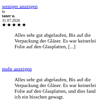
und gute -online Beratung Sehr zu
empfehlen
tu
taner u.
31.07.2026
Super Ware, Preis-Leistung ordentlich,
Versand deutlich schneller als
ursprünglich angegeben. Vielen Dank!
.
Pünktlich wie vereinbart Hilfsbereiter
Fahrer