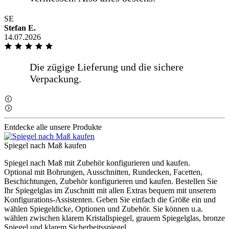
weniger anzeigen
SE
Stefan E.
14.07.2026
Übersichtlicher und gut verständlicher
Bestellvorgang mit den erforderlichen
Informationen. Gutes [...]
mehr anzeigen
Übersichtlicher und gut verständlicher
Entdecke alle unsere Produkte
Bestellvorgang mit den erforderlichen
Informationen. Gutes
Spiegel nach Maß kaufen
Preis-/Leistungsverhältnis und
termingetreue Lieferung in guter
Spiegel nach Maß mit Zubehör konfigurieren und kaufen.
Verpackung.
Optional mit Bohrungen, Ausschnitten, Rundecken, Facetten,
Beschichtungen, Zubehör konfigurieren und kaufen. Bestellen Sie
Ihr Spiegelglas im Zuschnitt mit allen Extras bequem mit unserem
Konfigurations-Assistenten. Geben Sie einfach die Größe ein und
weniger anzeigen
wählen Spiegeldicke, Optionen und Zubehör. Sie können u.a.
wählen zwischen klarem Kristallspiegel, grauem Spiegelglas, bronze
Spiegel und klarem Sicherheitsspiegel.