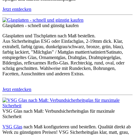
Jetzt entdecken
Schnelle Lieferung einer Glasplatte für
einen Tisch innerhalb von einer Woche
Glasplatten - schnell und günstig kaufen
nach Bestellung. [...]
Glasplatten und Tischplatten nach Maß bestellen.
Aus Sicherheitsglas ESG oder Einfachglas, 2-19mm dick. Klar,
extrahell, farbig (grau, dunkelgrau/schwarz, bronze, grün, blau),
mehr anzeigen
farbig lackiert, "Milchglas" / Mattglas mattiert/satiniert/Satinato,
entspiegeltes Glas, Ornamentglas, Drahtglas, Drahtspiegelglas,
Schnelle Lieferung einer Glasplatte für
Bilderglas, reflexarmes Reflo-Glas. Rechteckig, rund, oval, oder
einen Tisch innerhalb von einer Woche
schräg geschnitten. Wahlweise mit Rundecken, Bohrungen,
nach Bestellung. Passt auf den
Facetten, Ausschnitten und anderen Extras.
Millimeter genau!
Jetzt entdecken
weniger anzeigen
VSG Glas nach Maß: Verbundsicherheitsglas für maximale
Sicherheit
Liebes BE-GLASS-Team,meine Scheibe
VSG Glas
nach Maß konfigurieren und bestellen. Qualität direkt ab
in der Wohnzimmer zerbrach und auf
Werk zu günstigsten Preisen! VSG Sicherheitsglas klar, matt, grau,
der Suche nach einem passenden [...]