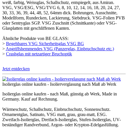
weiß, farbig, Weissglas, Schallschutz, entspiegelt, aus Amiran.
VSG, VSG/ESG, VSG/TVG 6, 8, 10, 12, 14, 16, 18, 20, 24, 27,
30, 33, 36, 39, 44, 48, 52, 64mm dick. Bohrungen, Ausschnitte,
Modellform, Rundecken, Lackierung, Siebdruck. VSG-Folien PVB
mehr anzeigen
oder Sentryglas SGP. VSG Zuschnitt (Schnittkante) oder VSG-
Glasplatten mit geschliffenen Kanten.
Liebes BE-GLASS-Team,meine Scheibe
in der Wohnzimmer zerbrach und auf
Ähnliche Produkte von BE GLASS:
der Suche nach einem passenden Ersatz
>
Begehbares VSG Sicherheitsglas VSG BG
bin ich bei Google auf euch aufmerksam
>
Angriffshemmendes VSG (Panzerglas, Einbruchschutz etc.)
geworden. Ich war irgendwie noch am
>
Crashglas mit netzartiger Bruchoptik
überlegen, ob es Plexiglas vom
Baumarkt sein sollte, allerdings bin ich
davon abgekommen, weil es im
Jetzt entdecken
Vergleich zur selbstkonfigurierten
Glasscheibe von Euch viel zu teuer
war.Ich habe mich auf Eurer Website
Isolierglas online kaufen - Isolierverglasung nach Maß ab Werk
richtig wo
Isolierglas online kaufen - nach Maß, günstig ab Werk, Made in
Germany. Kauf auf Rechnung.
weniger anzeigen
Wärmeschutz, Schallschutz, Einbruchschutz, Sonnenschutz.
Ornamentglas, Satinato, VSG matt, grau, grau-matt, ESG.
Zweifach-Isolierglas, Dreifach-Isolierglas, Stufen-Isolierglas, UV-
beständiger Randverbund, Argon- oder Krypton-Edelgasfüllung.