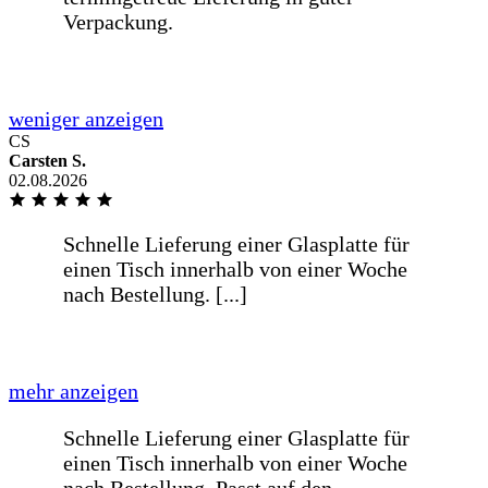
Liebes BE-GLASS-Team,meine Scheibe
in der Wohnzimmer zerbrach und auf
der Suche nach einem passenden [...]
mehr anzeigen
CS
Liebes BE-GLASS-Team,meine Scheibe
Carsten S.
in der Wohnzimmer zerbrach und auf
02.08.2026
der Suche nach einem passenden Ersatz
bin ich bei Google auf euch aufmerksam
geworden. Ich war irgendwie noch am
überlegen, ob es Plexiglas vom
Baumarkt sein sollte, allerdings bin ich
davon abgekommen, weil es im
Vergleich zur selbstkonfigurierten
Glasscheibe von Euch viel zu teuer
war.Ich habe mich auf Eurer Website
richtig wo
weniger anzeigen