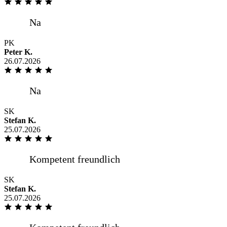
Saubere Arbeit, hervorragende Qualität
und gute -online Beratung Sehr zu
empfehlen
PK
Peter K.
26.07.2026
Super Ware, Preis-Leistung ordentlich,
Versand deutlich schneller als
ursprünglich angegeben. Vielen Dank!
SK
Stefan K.
25.07.2026
.
SK
Stefan K.
25.07.2026
Pünktlich wie vereinbart Hilfsbereiter
Fahrer