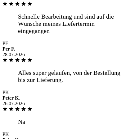
Fahrer, sehr freundlich
Saubere Arbeit, hervorragende Qualität
PF
und gute -online Beratung Sehr zu
Per F.
empfehlen
28.07.2026
Super Ware, Preis-Leistung ordentlich,
Versand deutlich schneller als
PK
ursprünglich angegeben. Vielen Dank!
Peter K.
26.07.2026
.
PK