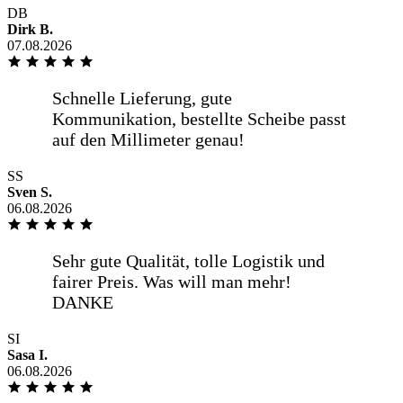
DB
Dirk B.
mehr anzeigen
07.08.2026
Ich habe schon mehrmals hier eine
Glasplatte bestellt und bis jetzt gab es
keine Beanstandungen. Ich würde hier
wieder bestellen wollen.
SS
weniger anzeigen
Sven S.
06.08.2026
Übersichtlicher und gut verständlicher
Bestellvorgang mit den erforderlichen
Informationen. Gutes [...]
SI
Sasa I.
mehr anzeigen
06.08.2026
Übersichtlicher und gut verständlicher