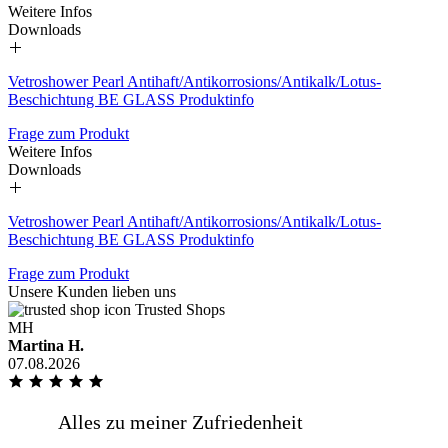
Weitere Infos
Downloads
Vetroshower Pearl Antihaft/Antikorrosions/Antikalk/Lotus-
Schnelle Lieferung, gute
Beschichtung BE GLASS Produktinfo
Kommunikation, bestellte Scheibe passt
auf den Millimeter genau!
Frage zum Produkt
Weitere Infos
Downloads
Vetroshower Pearl Antihaft/Antikorrosions/Antikalk/Lotus-
Sehr gute Qualität, tolle Logistik und
Beschichtung BE GLASS Produktinfo
fairer Preis. Was will man mehr!
DANKE
Frage zum Produkt
Unsere Kunden lieben uns
Trusted Shops
MH
Martina H.
07.08.2026
Ich habe schon mehrmals hier eine
Glasplatte bestellt und bis jetzt gab es
keine Beanstandungen. Ich [...]