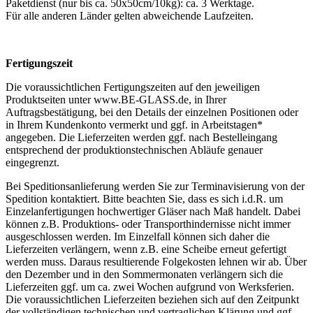
Paketdienst (nur bis ca. 50x50cm/10kg): ca. 3 Werktage.
Für alle anderen Länder gelten abweichende Laufzeiten.
Fertigungszeit
Die voraussichtlichen Fertigungszeiten auf den jeweiligen
Produktseiten unter www.BE-GLASS.de, in Ihrer
Auftragsbestätigung, bei den Details der einzelnen Positionen oder
in Ihrem Kundenkonto vermerkt und ggf. in Arbeitstagen*
angegeben. Die Lieferzeiten werden ggf. nach Bestelleingang
entsprechend der produktionstechnischen Abläufe genauer
eingegrenzt.
Bei Speditionsanlieferung werden Sie zur Terminavisierung von der
Spedition kontaktiert. Bitte beachten Sie, dass es sich i.d.R. um
Einzelanfertigungen hochwertiger Gläser nach Maß handelt. Dabei
können z.B. Produktions- oder Transporthindernisse nicht immer
ausgeschlossen werden. Im Einzelfall können sich daher die
Lieferzeiten verlängern, wenn z.B. eine Scheibe erneut gefertigt
werden muss. Daraus resultierende Folgekosten lehnen wir ab. Über
den Dezember und in den Sommermonaten verlängern sich die
Lieferzeiten ggf. um ca. zwei Wochen aufgrund von Werksferien.
Die voraussichtlichen Lieferzeiten beziehen sich auf den Zeitpunkt
der vollständigen technischen und vertraglichen Klärung und ggf.