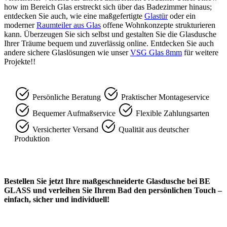
how im Bereich Glas erstreckt sich über das Badezimmer hinaus;
entdecken Sie auch, wie eine maßgefertigte
Glastür
oder ein
moderner
Raumteiler aus Glas
offene Wohnkonzepte strukturieren
kann. Überzeugen Sie sich selbst und gestalten Sie die Glasdusche
Ihrer Träume bequem und zuverlässig online. Entdecken Sie auch
andere sichere Glaslösungen wie unser
VSG Glas 8mm
für weitere
Projekte!!
Persönliche Beratung
Praktischer Montageservice
Bequemer Aufmaßservice
Flexible Zahlungsarten
Versicherter Versand
Qualität aus deutscher
Produktion
Bestellen Sie jetzt Ihre maßgeschneiderte Glasdusche bei BE
GLASS und verleihen Sie Ihrem Bad den persönlichen Touch –
einfach, sicher und individuell!