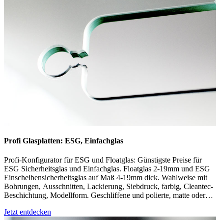
Profi Glasplatten: ESG, Einfachglas
Profi-Konfigurator für ESG und Floatglas: Günstigste Preise für
ESG Sicherheitsglas und Einfachglas. Floatglas 2-19mm und ESG
Einscheibensicherheitsglas auf Maß 4-19mm dick. Wahlweise mit
Bohrungen, Ausschnitten, Lackierung, Siebdruck, farbig, Cleantec-
Beschichtung, Modellform. Geschliffene und polierte, matte oder
gesäumte Kanten, Facetten, Rundecken, Schrägecken,
Jetzt entdecken
Eckausschnitte, Randausschnitte. Konfigurieren und bestellen Sie