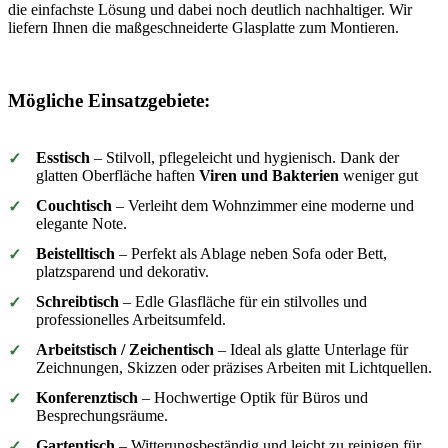
die einfachste Lösung und dabei noch deutlich nachhaltiger. Wir
liefern Ihnen die maßgeschneiderte Glasplatte zum Montieren.
Mögliche Einsatzgebiete:
Esstisch
– Stilvoll, pflegeleicht und hygienisch. Dank der
✓
glatten Oberfläche haften
Viren und Bakterien
weniger gut
Couchtisch
– Verleiht dem Wohnzimmer eine moderne und
✓
elegante Note.
Beistelltisch
– Perfekt als Ablage neben Sofa oder Bett,
✓
platzsparend und dekorativ.
Schreibtisch
– Edle Glasfläche für ein stilvolles und
✓
professionelles Arbeitsumfeld.
Arbeitstisch / Zeichentisch
– Ideal als glatte Unterlage für
✓
Zeichnungen, Skizzen oder präzises Arbeiten mit Lichtquellen.
Konferenztisch
– Hochwertige Optik für Büros und
✓
Besprechungsräume.
Gartentisch
– Witterungsbeständig und leicht zu reinigen für
✓