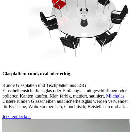
Glasplatten: rund, oval oder eckig
Runde Glasplatten und Tischplatten aus ESG
Einscheibensicherheitsglas oder Einfachglas mit geschliffenen oder
polierten Kanten kaufen. Klar, farbig, mattiert, satiniert,
Milchglas
.
Unsere runden Glasscheiben aus Sicherheitsglas werden verwendet
für Esstische, Wohnzimmertisch, Couchtisch, Beistelltisch und alle
anderen Glastische. Sie können z.B. auch einen runden Holztisch
Jetzt entdecken
mit einer Kreisplatte aus Glas als Tischauflage schützen.
Wunschmaß millimetergenau ohne Aufpreis, z.B. 30, 40, 50, 60, 80,
100, 120, 140, 150, 160, 180, 200 und bis über 240cm.