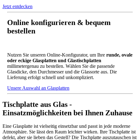
Schreibtische in Bruchglasoptik, Wandverkleidungen, Fenster und
Jetzt entdecken
Trennwände im Crashglas-Design. Verbundglas, das aus drei
Einzelscheiben zusammengesetzt ist. Durch die gezielte und
kontrollierte Zerstörung der mittleren Scheibe entsteht die exklusive
Online konfigurieren & bequem
Glasbruchoptik des Crashglases von BE GLASS. Das feine
Gitternetz zwischen den Bruchstücken bildet reizvolle Lichtreflexe
bestellen
und verbindet Transparenz mit Sichtschutz.
Nutzen Sie unseren Online-Konfigurator, um Ihre
runde, ovale
oder eckige Glasplatten und Glastischplatten
millimetergenau zu bestellen. Wählen Sie die passende
Glasdicke, den Durchmesser und die Glassorte aus. Die
Lieferung erfolgt schnell und unkompliziert.
Unsere Auswahl an Glasplatten
Tischplatte aus Glas -
Einsatzmöglichkeiten bei Ihnen Zuhause
Eine Glasplatte ist vielseitig einsetzbar und passt in jede moderne
Atmosphäre. Sie lässt den Raum leichter wirken. Ihre Tischplatte ist
defekt, aber sie lieben das Gestell? Die Tischplatte auszutauschen ist